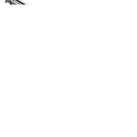
Eerste ontwerp
Wij werken steeds in nauwe samenspraak
met de klant. Op basis van onze know-how
maken wij de eerste tekeningen, die we
samen verfijnen tot het ontwerp volledig aan
de verwachtingen voldoet.