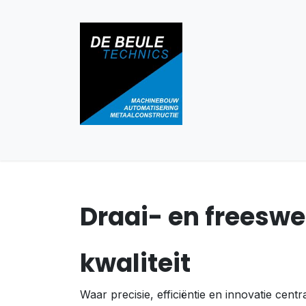
Overslaan naar inhoud
Home
Oplossingen
Over Ons
Onze pr
Draai- en freeswe
kwaliteit
Waar precisie, efficiëntie en innovatie ce