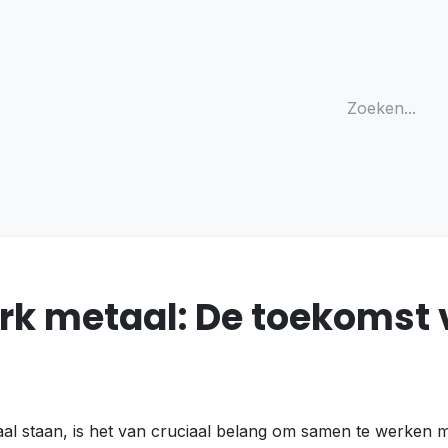
ojecten
Contacteer ons
Vacatures
Online webshop
rk metaal: De toekomst 
ntraal staan, is het van cruciaal belang om samen te werke